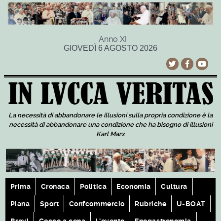
Anno XI
GIOVEDÌ 6 AGOSTO 2026
La necessità di abbandonare le illusioni sulla propria condizione è la
necessità di abbandonare una condizione che ha bisogno di illusioni
Karl Marx
Prima
Cronaca
Politica
Economia
Cultura
Piana
Sport
Confcommercio
Rubriche
U-BOAT
Brevi
Cecco a cena
L'evento
Enogastronomia