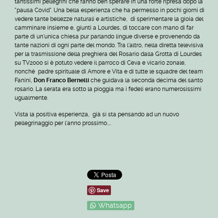
tantissimi pellegrini che fanno ben sperare in una forte ripresa dopo la
"pausa Covid". Una bella esperienza che ha permesso in pochi giorni di
vedere tante bellezze naturali e artistiche, di sperimentare la gioia del
camminare insieme e, giunti a Lourdes, di toccare con mano di far
parte di un'unica chiesa pur parlando lingue diverse e provenendo da
tante nazioni di ogni parte del mondo. Tra l'altro, nella diretta televisiva
per la trasmissione della preghiera del Rosario dalla Grotta di Lourdes
su TV2000 si è potuto vedere il parroco di Ceva e vicario zonale,
nonché padre spirituale di Amore e Vita e di tutte le squadre del team
Fanini,
Don Franco Bernelli
che guidava la seconda decima del santo
rosario. La serata era sotto la pioggia ma i fedeli erano numerosissimi
ugualmente.
Vista la positiva esperienza, già si sta pensando ad un nuovo
pellegrinaggio per l'anno prossimo....
Save
Whatsapp