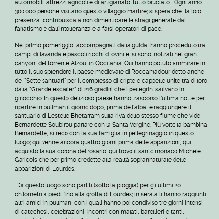
automobili, attrezzi agricoli e di artigianato, tutto bruciato... Ogni anno
300.000 persone visitano questo villaggio martire; si spera che la loro
presenza contribuisca a non dimenticare le stragi generate dal
fanatismo e dall'intolleranza e a farsi operatori di pace.
Nel primo pomeriggio, accompagnati dalla guida, hanno proceduto tra
campi di lavanda e pascoli ricchi di ovini e si sono inoltrati nel gran
canyon del torrente Alzou, in Occitania. Qui hanno potuto ammirare in
tutto il suo splendore il paese medievale di Roccamadour detto anche
dei "Sette santuari" per il complesso di cripte e cappelle unite tra di loro
dalla "Grande escalier" di 216 gradini che i pellegrini salivano in
ginocchio. In questo delizioso paese hanno trascorso l'ultima notte per
ripartire in pullman il giorno dopo, prima dell'alba, e raggiungere il
santuario di Lestelle Bhetarram sulla riva dello stesso fiume che vide
Bernardette Soubirou parlare con la Santa Vergine. Più volte la bambina
Bernardette, si recò con la sua famiglia in pellegrinaggio in questo
luogo; qui venne ancora quattro giorni prima delle apparizioni, qui
acquistò la sua corona del rosario, qui trovò il santo monaco Michele
Garicois che per primo credette alla realtà soprannaturale delle
apparizioni di Lourdes.
Da questo luogo sono partiti (sotto la pioggia) per gli ultimi 20
chilometri a piedi fino alla grotta di Lourdes; in serata li hanno raggiunti
altri amici in pullman con i quali hanno poi condiviso tre giorni intensi
di catechesi, celebrazioni, incontri con malati, barellieri e tanti,