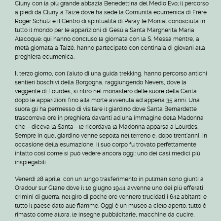
Cluny con la più grande abbazia Benedettina del Medio Evo; il percorso
a piedi da Cluny a Taizè dove ha sede la Comunità ecumenica di Frère
Roger Schulz e il Centro di spiritualità di Paray le Monial conosciuta in
tutto il mondo per le apparizioni di Gesù a Santa Margherita Maria
Alacoque: qui hanno concluso la giornata con la S. Messa mentre, a
metà giornata a Taizè, hanno partecipato con centinaia di giovani alla
preghiera ecumenica.
Il terzo giorno, con l'aiuto di una guida trekking, hanno percorso antichi
sentieri boschivi della Borgogna, raggiungendo Nevers, dove la
veggente di Lourdes, si ritirò nel monastero delle suore della Carità
dopo le apparizioni fino alla morte avvenuta ad appena 35 anni. Una
suora gli ha permesso di visitare il giardino dove Santa Bernardette
trascorreva ore in preghiera davanti ad una immagine della Madonna
che – diceva la Santa - le ricordava la Madonna apparsa a Lourdes.
Sempre in quel giardino venne sepolta nel terreno e, dopo trent'anni, in
occasione della esumazione, il suo corpo fu trovato perfettamente
intatto così come si può vedere ancora oggi: uno dei casi medici più
inspiegabili.
Venerdì 28 aprile, con un lungo trasferimento in pullman sono giunti a
Oradour sur Glane dove il 10 giugno 1944 avvenne uno dei più efferati
crimini di guerra: nel giro di poche ore vennero trucidati i 642 abitanti e
tutto il paese dato alle fiamme. Oggi è un museo a cielo aperto; tutto è
rimasto come allora: le insegne pubblicitarie, macchine da cucire,