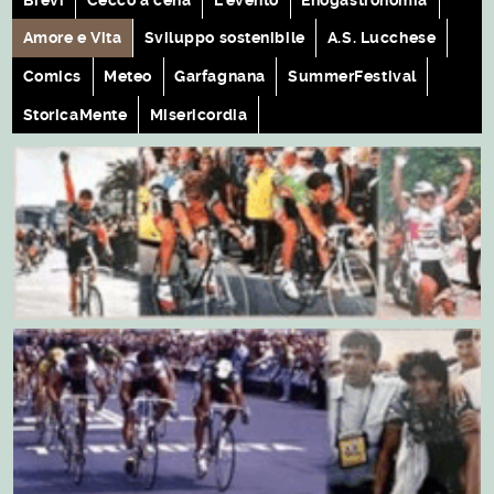
Amore e Vita
Sviluppo sostenibile
A.S. Lucchese
Comics
Meteo
Garfagnana
SummerFestival
StoricaMente
Misericordia