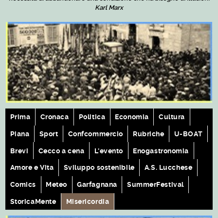
Karl Marx
Prima
Cronaca
Politica
Economia
Cultura
Piana
Sport
Confcommercio
Rubriche
U-BOAT
Brevi
Cecco a cena
L'evento
Enogastronomia
Amore e Vita
Sviluppo sostenibile
A.S. Lucchese
Comics
Meteo
Garfagnana
SummerFestival
StoricaMente
Misericordia