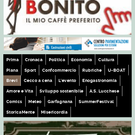
Prima
Cronaca
Politica
Economia
Cultura
Piana
Sport
Confcommercio
Rubriche
U-BOAT
Brevi
Cecco a cena
L'evento
Enogastronomia
Amore e Vita
Sviluppo sostenibile
A.S. Lucchese
Comics
Meteo
Garfagnana
SummerFestival
StoricaMente
Misericordia