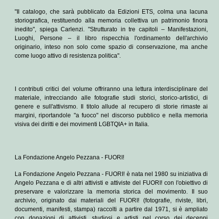
"Il catalogo, che sarà pubblicato da Edizioni ETS, colma una lacuna
storiografica, restituendo alla memoria collettiva un patrimonio finora
inedito", spiega Carlenzi. "Strutturato in tre capitoli – Manifestazioni,
Luoghi, Persone – il libro rispecchia l'ordinamento dell'archivio
originario, inteso non solo come spazio di conservazione, ma anche
come luogo attivo di resistenza politica".
I contributi critici del volume offriranno una lettura interdisciplinare del
materiale, intrecciando alle fotografie studi storici, storico-artistici, di
genere e sull'attivismo. Il titolo allude al recupero di storie rimaste ai
margini, riportandole "a fuoco" nel discorso pubblico e nella memoria
visiva dei diritti e dei movimenti LGBTQIA+ in Italia.
La Fondazione Angelo Pezzana - FUORI!
La Fondazione Angelo Pezzana - FUORI!
è nata nel 1980 su iniziativa di
Angelo Pezzana e di altri attivisti e attiviste del FUORI! con l'obiettivo di
preservare e valorizzare la memoria storica del movimento. Il suo
archivio, originato dai materiali del FUORI! (fotografie, riviste, libri,
documenti, manifesti, stampa) raccolti a partire dal 1971, si è ampliato
con donazioni di attivisti, studiosi e artisti nel corso dei decenni