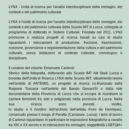
LYNX - Unità di ricerca per l'analisi interdisciplinare delle immagini, dei
contesti e del patrimonio culturale
LYNX è l'
unità di ricerca per l'analisi interdisciplinare delle immagini, dei
contesti e del patrimonio culturale
della Scuola IMT di Lucca, collegata al
programma di dottorato in Sistemi Culturali. Fondata nel 2011, LYNX
promuove e realizza progetti di ricerca basati su casi di studio
riguardanti i meccanismi di produzione, fruizione, trasmissione,
ricezione, governance e regolamentazione della cultura e del patrimonio
culturale, senza limitazioni di contesto culturale, cronologico o
disciplinare.
Il curatore del volume: Emanuele Carlenzi
Storico della fotografia, dottorando alla Scuola IMT Alti Studi Lucca e
borsista dell'Unità di Ricerca LYNX della Scuola IMT, attualmente lavora
nell'ambito di ARTEMIS, un progetto di ricerca co-finanziato dalla
Regione Toscana nell'ambito del Bando GiovaniSì e dalla rete
documentaria della Provincia di Lucca che si occupa di ricostruire le
carriere femminili tra arte e artigianato nella provincia di Lucca.
Nella
sua ricerca sono previsti, inoltre,
lo
studio
e
il
riordino
dell'archivio
dell'artista
Fiore
de
Henriquez,
conservato presso il borgo di Peralta (Camaiore, Lucca). I temi di lavoro
di Carlenzi riguardano in particolare le esposizioni fotografiche a cavallo
tra XIX e XX secolo e le intersezioni tra immagini, soggettività LGBTQIA+