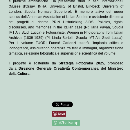
e pratiche archivistiche. Ha presentato studi in sedi internazionali
(Musée d'Orsay, INHA, University of Bristol, Birkbeck University of
London, Scuola Normale Superiore). È membro attivo del
queer
caucus
dell'
American Association of Italian Studies
e assistente di ricerca
nei progetti di ricerca PRIN
Historicizing AIDS: Policies, rights,
discourses, and memories in the Italian case
(PI: Ilaria Pavan, Scuola
IMT Alti Studi Lucca) e
Fotografiste
:
Women in Photography from Italian
Archives (1839-1939)
(PI: Linda Bertelli, Scuola IMT Alti Studi Lucca).
Per il volume
FUORI Fuoco!
Carlenzi curerà l'impianto critico e
iconografico, assicurando coerenza tra testi e immagini, organizzazione
tematica, selezione fotografica e supervisione scientifica del volume.
Il progetto è sostenuto da
Strategia Fotografia 2025
, promosso
dalla
Direzione Generale Creatività Contemporanea
del
Ministero
della Cultura
.
Save
Whatsapp