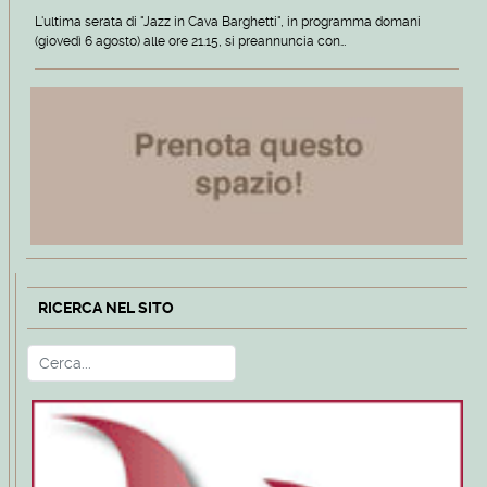
L'ultima serata di "Jazz in Cava Barghetti", in programma domani
(giovedì 6 agosto) alle ore 21.15, si preannuncia con…
RICERCA NEL SITO
Cerca
Type 2 or more characters for r