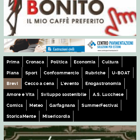
Prima
Cronaca
Politica
Economia
Cultura
Piana
Sport
Confcommercio
Rubriche
U-BOAT
Brevi
Cecco a cena
L'evento
Enogastronomia
Amore e Vita
Sviluppo sostenibile
A.S. Lucchese
Comics
Meteo
Garfagnana
SummerFestival
StoricaMente
Misericordia