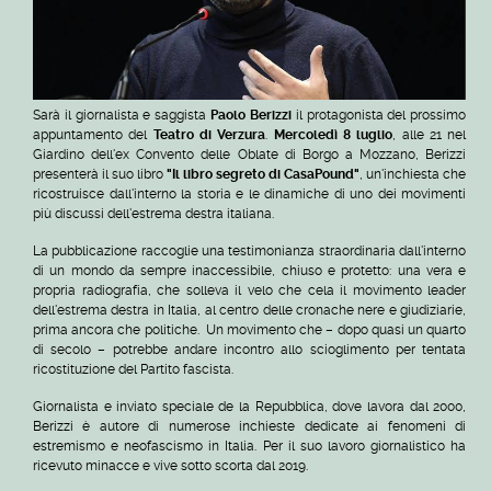
Sarà il giornalista e saggista
Paolo Berizzi
il protagonista del prossimo
appuntamento del
Teatro di Verzura
.
Mercoledì 8 luglio
, alle 21 nel
Giardino dell'ex Convento delle Oblate di Borgo a Mozzano, Berizzi
presenterà il suo libro
"Il libro segreto di CasaPound"
, un'inchiesta che
ricostruisce dall'interno la storia e le dinamiche di uno dei movimenti
più discussi dell'estrema destra italiana.
La pubblicazione raccoglie una testimonianza straordinaria dall'interno
di un mondo da sempre inaccessibile, chiuso e protetto: una vera e
propria radiografia, che solleva il velo che cela il movimento leader
dell'estrema destra in Italia, al centro delle cronache nere e giudiziarie,
prima ancora che politiche.
Un movimento che – dopo quasi un quarto
di secolo – potrebbe andare incontro allo scioglimento per tentata
ricostituzione del Partito fascista.
Giornalista e inviato speciale de la Repubblica, dove lavora dal 2000,
Berizzi è autore di numerose inchieste dedicate ai fenomeni di
estremismo e neofascismo in Italia. Per il suo lavoro giornalistico ha
ricevuto minacce e vive sotto scorta dal 2019.