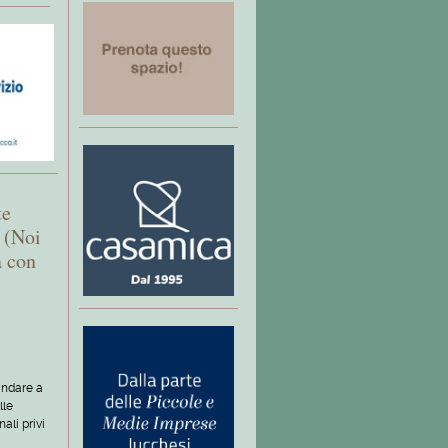
te
 (Noi
a con
andare a
lle
ali privi