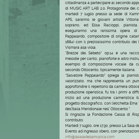
cittadinanza a partecipare al secondo ap
di MUSIC ART LAB 2.0. Protagoniste del c
martedi 7 luglio presso la sede di Kam
APS, saranno le giovani artiste Vittoria 
soprano, ed Elisa Racioppi, pianista,
eseguiranno una rarissima opera di 
Pappalardo, compositore di origine catan
1884) con il preziosissimo contributo del
Vismara alla viola.
“Brezze del Sebeto” op.14 è una racco
melodie per canto, pianoforte e altro inst
esempio di composizione vocale da c
secondo Ottocento, tipicamente italiana.
“Salvatore Pappalardo” spiega la piani
valorizzato, ma che rappresenta un pun
approfondire il repertorio da camera ottoc
produzione operistica, fu tra i primi a dif
inizio ad una produzione cameristica it
progetto discografico, con l’etichetta Ema
dell’Italia Meridionale nell’ Ottocento ”.
Si ringrazia la Fondazione Cassa di Ris
contributo.
Martedì 7 luglio, ore 17.30, presso La Sala
Evento ad ingresso libero, con prenotazione
info@lasaladellamusica.com