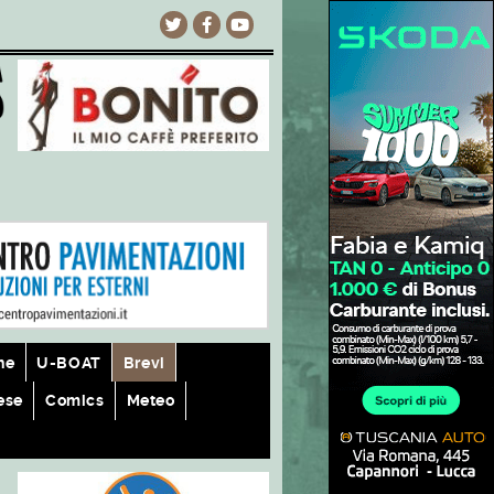
he
U-BOAT
Brevi
ese
Comics
Meteo