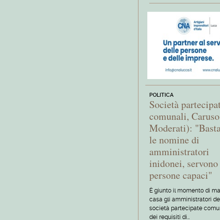
POLITICA
Società partecipa
comunali, Caruso
Moderati): "Bast
le nomine di
amministratori
inidonei, servono
persone capaci"
È giunto il momento di m
casa gli amministratori de
società partecipate comun
dei requisiti di…