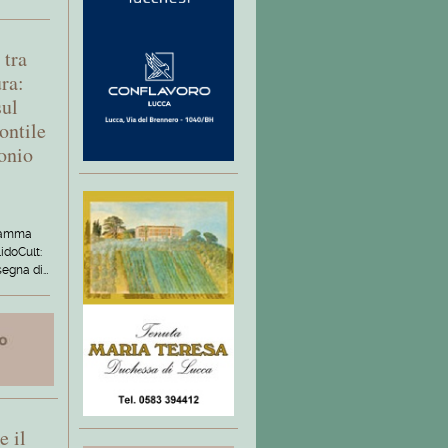
 tra
ura:
sul
ontile
onio
ogramma
idoCult:
segna di…
e il