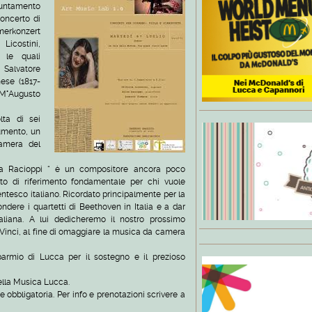
puntamento
oncerto di
merkonzert
Licostini,
 le quali
Salvatore
ese (1817-
 M°Augusto
lta di sei
rumento, un
amera del
sta Racioppi “ è un compositore ancora poco
to di riferimento fondamentale per chi vuole
entesco italiano. Ricordato principalmente per la
fondere i quartetti di Beethoven in Italia e a dar
aliana. A lui dedicheremo il nostro prossimo
 Vinci, al fine di omaggiare la musica da camera
parmio di Lucca per il sostegno e il prezioso
 della Musica Lucca.
 obbligatoria. Per info e prenotazioni scrivere a