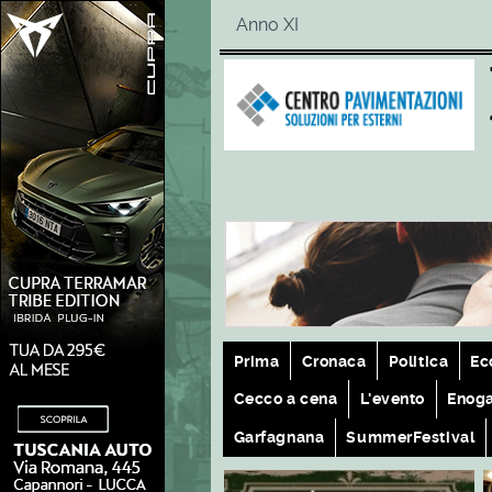
Anno XI
Prima
Cronaca
Politica
Ec
Cecco a cena
L'evento
Enog
Garfagnana
SummerFestival