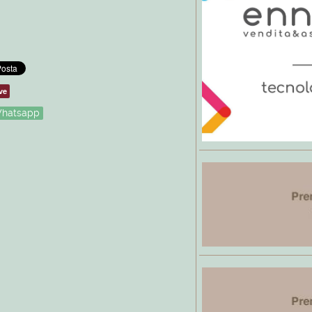
ve
hatsapp