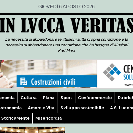
GIOVEDÌ 6 AGOSTO 2026
La necessità di abbandonare le illusioni sulla propria condizione è la
necessità di abbandonare una condizione che ha bisogno di illusioni
Karl Marx
onomia
Cultura
Piana
Sport
Confcommercio
Rubric
astronomia
Amore e Vita
Sviluppo sostenibile
A.S. Lucch
StoricaMente
Misericordia