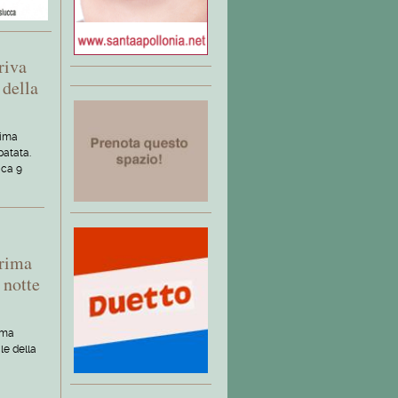
riva
 della
rima
patata.
ica 9
prima
a notte
ima
le della
o