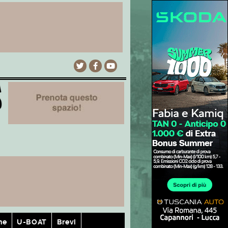
he
U-BOAT
Brevi