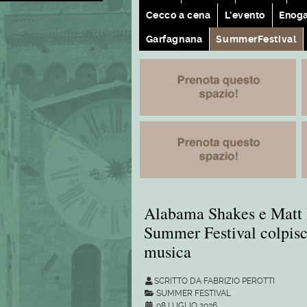
Cecco a cena
L'evento
Enog
Garfagnana
SummerFestival
Alabama Shakes e Matt 
Summer Festival colpisc
musica
SCRITTO DA FABRIZIO PEROTTI
SUMMER FESTIVAL
08 LUGLIO 2026