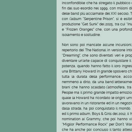
inconfondibile che ha stregato il pubblico
fin dal suo esordio nel 1999, con milioni di
delle band più acclamate del XXI secolo, T
con l’album "Serpentine Prison", si è esi
produzione “Get Sunk” del 2025, tra cui “I
e “Frozen Oranges” che, con una profondit
isolamento e solitudine.
Non sono poi mancate alcune incursioni, ol
repertorio dei The National in versione int
“Dreaming”, che sono diventati veri e pro
diventare un'arte capace di conquistare i
potenza, quando hanno fatto il loro ingre
una Brittany Howard in grande spolvero che
tutta la durata della performance, ac
nemmeno a dirlo, da una band letteralmen
brani che hanno scaldato l’atmosfera, tra
People ma il primo grande impatto emoziona
quale la Howard ha ricordato le origini um
lavoravano in un ristorante ed in un negoz
dalla strada, ha poi conquistato il mondo.
ed il primo album, Boys & Girls del 2012, li 
nomination ai Grammy, che poi hanno vint
“Miglior Performance Rock” per Don’t Wan
che ha anche poi concluso il tanto atteso