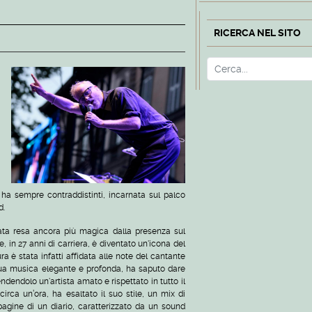
RICERCA NEL SITO
Cerca
i ha sempre contraddistinti, incarnata sul palco
d.
rata resa ancora più magica dalla presenza sul
, in 27 anni di carriera, è diventato un'icona del
ura è stata infatti affidata alle note del cantante
sua musica elegante e profonda, ha saputo dare
ndendolo un'artista amato e rispettato in tutto il
irca un’ora, ha esaltato il suo stile, un mix di
agine di un diario, caratterizzato da un sound