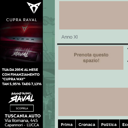
Anno XI
Prima
Cronaca
Politica
Ec