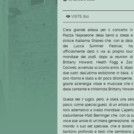
VISITE: 810
C’era grande attesa per il concerto in
Piazza Napoleone della band a stelle e
strisce Alabama Shakes che, con la data
del Lucca Summer Festival, ha
ufficialmente dato il via al proprio tour
mondiale del 2026, dopo la reunion di
Brittany Howard, Heath Fogg e Zac
Cockrell, avvenuta lo scorso anno. E, dopo
due lustri dall’ultima esibizione in Italia, il
loro ritorno è stato a dir poco dirompente,
grazie all’energia vitale e musicale che l
dalla cantante e chitarrista Brittany Howar
Quella del 7 luglio, però, è stata una se
palco, come special guest, di un artista che
rock alternativo a livello mondiale. L’apert
statunitense Matt Berninger che, con la 
voce alle ansie di un'intera generazione, re
mondo. Il suo set speciale, che è durato c
baritono profondo e testi che sembrano p