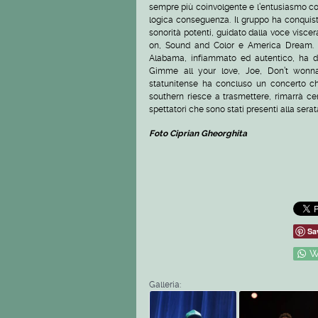
sempre più coinvolgente e l’entusiasmo coll
logica conseguenza. Il gruppo ha conquist
sonorità potenti, guidato dalla voce visce
on, Sound and Color e America Dream. M
Alabama, infiammato ed autentico, ha def
Gimme all your love, Joe, Don’t wonna
statunitense ha concluso un concerto ch
southern riesce a trasmettere, rimarrà ce
spettatori che sono stati presenti alla serat
Foto Ciprian Gheorghita
Sa
W
Galleria: