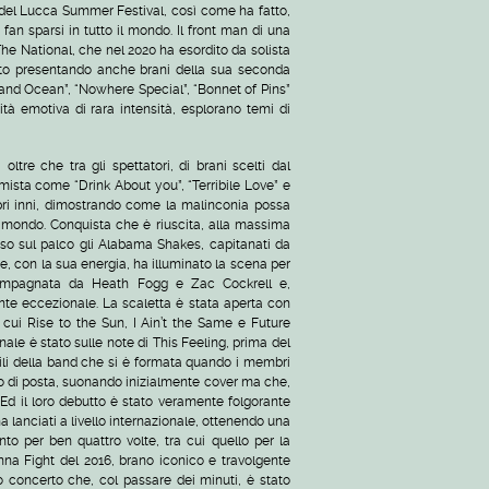
 del Lucca Summer Festival, così come ha fatto,
 fan sparsi in tutto il mondo. Il front man di una
he National, che nel 2020 ha esordito da solista
bito presentando anche brani della sua seconda
nland Ocean”, “Nowhere Special”, “Bonnet of Pins”
à emotiva di rara intensità, esplorano temi di
tre che tra gli spettatori, di brani scelti dal
imista come “Drink About you”, “Terribile Love” e
pri inni, dimostrando come la malinconia possa
l mondo. Conquista che è riuscita, alla massima
sso sul palco gli Alabama Shakes, capitanati da
, con la sua energia, ha illuminato la scena per
compagnata da Heath Fogg e Zac Cockrell e,
te eccezionale. La scaletta è stata aperta con
 cui Rise to the Sun, I Ain’t the Same e Future
le è stato sulle note di This Feeling, prima del
ili della band che si è formata quando i membri
io di posta, suonando inizialmente cover ma che,
 Ed il loro debutto è stato veramente folgorante
ha lanciati a livello internazionale, ottenendo una
o per ben quattro volte, tra cui quello per la
na Fight del 2016, brano iconico e travolgente
 concerto che, col passare dei minuti, è stato