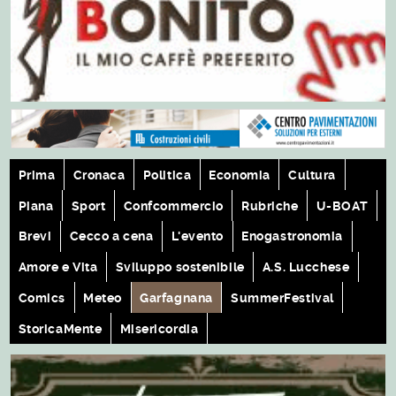
Prima
Cronaca
Politica
Economia
Cultura
Piana
Sport
Confcommercio
Rubriche
U-BOAT
Brevi
Cecco a cena
L'evento
Enogastronomia
Amore e Vita
Sviluppo sostenibile
A.S. Lucchese
Comics
Meteo
Garfagnana
SummerFestival
StoricaMente
Misericordia