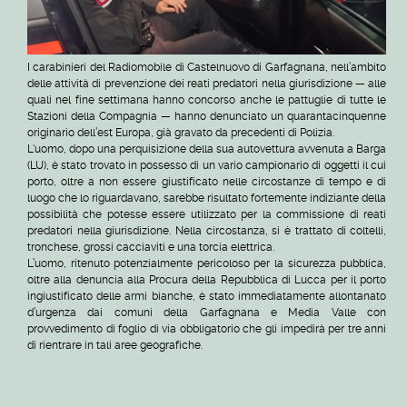
I carabinieri del Radiomobile di Castelnuovo di Garfagnana, nell’ambito
delle attività di prevenzione dei reati predatori nella giurisdizione — alle
quali nel fine settimana hanno concorso anche le pattuglie di tutte le
Stazioni della Compagnia — hanno denunciato un quarantacinquenne
originario dell’est Europa, già gravato da precedenti di Polizia.
L'uomo, dopo una perquisizione della sua autovettura avvenuta a Barga
(LU), è stato trovato in possesso di un vario campionario di oggetti il cui
porto, oltre a non essere giustificato nelle circostanze di tempo e di
luogo che lo riguardavano, sarebbe risultato fortemente indiziante della
possibilità che potesse essere utilizzato per la commissione di reati
predatori nella giurisdizione. Nella circostanza, si è trattato di coltelli,
tronchese, grossi cacciaviti e una torcia elettrica.
L’uomo, ritenuto potenzialmente pericoloso per la sicurezza pubblica,
oltre alla denuncia alla Procura della Repubblica di Lucca per il porto
ingiustificato delle armi bianche, è stato immediatamente allontanato
d’urgenza dai comuni della Garfagnana e Media Valle con
provvedimento di foglio di via obbligatorio che gli impedirà per tre anni
di rientrare in tali aree geografiche.