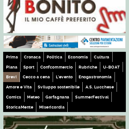
Prima
Cronaca
Politica
Economia
Cultura
Piana
Sport
Confcommercio
Rubriche
U-BOAT
Brevi
Cecco a cena
L'evento
Enogastronomia
Amore e Vita
Sviluppo sostenibile
A.S. Lucchese
Comics
Meteo
Garfagnana
SummerFestival
StoricaMente
Misericordia