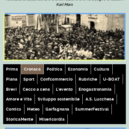
Karl Marx
Prima
Cronaca
Politica
Economia
Cultura
Piana
Sport
Confcommercio
Rubriche
U-BOAT
Brevi
Cecco a cena
L'evento
Enogastronomia
Amore e Vita
Sviluppo sostenibile
A.S. Lucchese
Comics
Meteo
Garfagnana
SummerFestival
StoricaMente
Misericordia